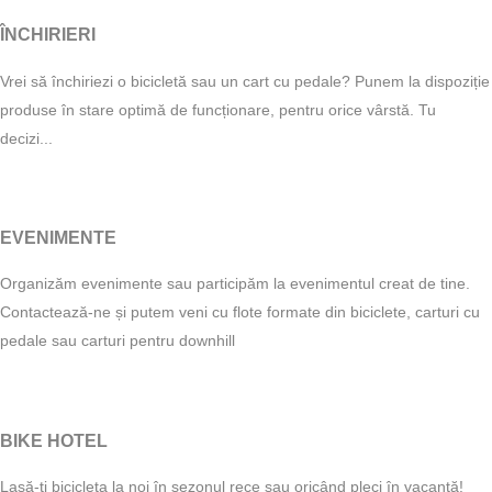
ÎNCHIRIERI
Vrei să închiriezi o bicicletă sau un cart cu pedale? Punem la dispoziție
produse în stare optimă de funcționare, pentru orice vârstă. Tu
decizi...
EVENIMENTE
Organizăm evenimente sau participăm la evenimentul creat de tine.
Contactează-ne și putem veni cu flote formate din biciclete, carturi cu
pedale sau carturi pentru downhill
BIKE HOTEL
Lasă-ți bicicleta la noi în sezonul rece sau oricând pleci în vacanță!