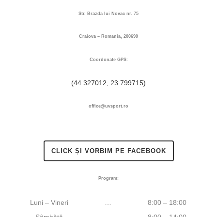
Str. Brazda lui Novac nr. 75
Craiova – Romania, 200690
Coordonate GPS:
(44.327012, 23.799715)
office@uvsport.ro
CLICK ȘI VORBIM PE FACEBOOK
Program:
Luni – Vineri
…
8:00 – 18:00